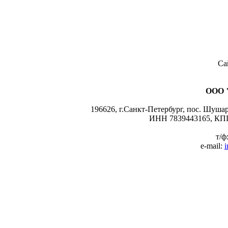
Са
ООО 
196626, г.Санкт-Петербург, пос. Шушары
ИНН 7839443165, КПП
т/ф
e-mail:
i