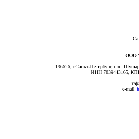
Са
ООО 
196626, г.Санкт-Петербург, пос. Шушары
ИНН 7839443165, КПП
т/ф
e-mail:
i