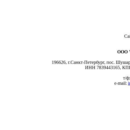
Са
ООО 
196626, г.Санкт-Петербург, пос. Шушары
ИНН 7839443165, КПП
т/ф
e-mail:
i