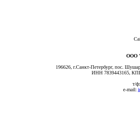
Са
ООО 
196626, г.Санкт-Петербург, пос. Шушары
ИНН 7839443165, КПП
т/ф
e-mail:
i