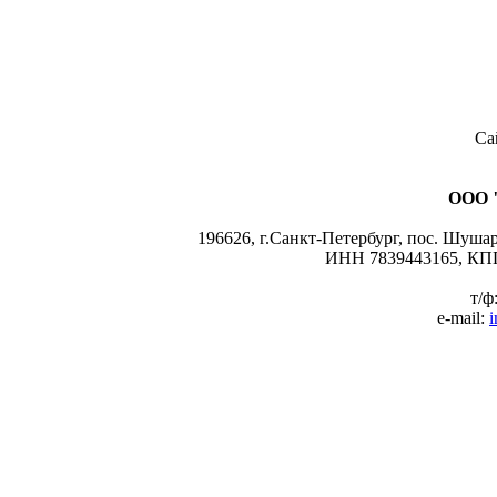
Са
ООО 
196626, г.Санкт-Петербург, пос. Шушары
ИНН 7839443165, КПП
т/ф
e-mail:
i