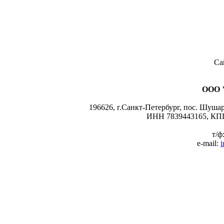
Са
ООО 
196626, г.Санкт-Петербург, пос. Шушары
ИНН 7839443165, КПП
т/ф
e-mail:
i