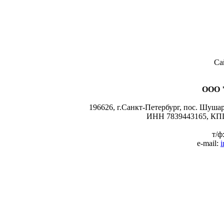
Са
ООО 
196626, г.Санкт-Петербург, пос. Шушары
ИНН 7839443165, КПП
т/ф
e-mail:
i