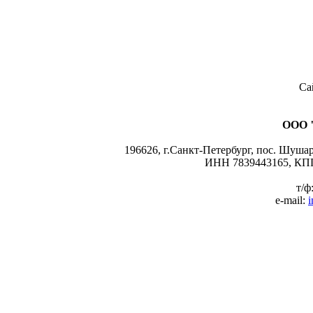
Са
ООО 
196626, г.Санкт-Петербург, пос. Шушары
ИНН 7839443165, КПП
т/ф
e-mail:
i