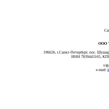
Са
ООО 
196626, г.Санкт-Петербург, пос. Шушары
ИНН 7839443165, КПП
т/ф
e-mail:
i