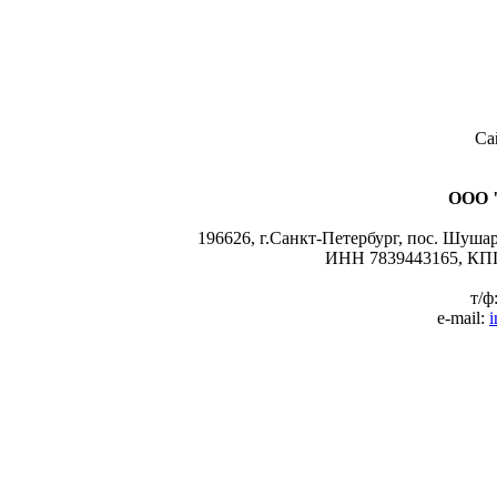
Са
ООО 
196626, г.Санкт-Петербург, пос. Шушары
ИНН 7839443165, КПП
т/ф
e-mail:
i