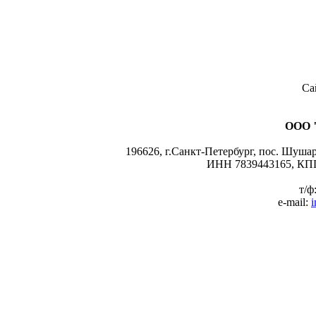
Са
ООО 
196626, г.Санкт-Петербург, пос. Шушары
ИНН 7839443165, КПП
т/ф
e-mail:
i