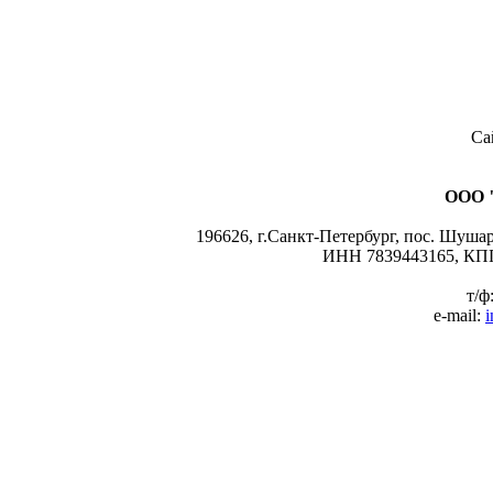
Са
ООО 
196626, г.Санкт-Петербург, пос. Шушары
ИНН 7839443165, КПП
т/ф
e-mail:
i