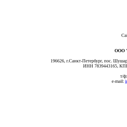
Са
ООО 
196626, г.Санкт-Петербург, пос. Шушары
ИНН 7839443165, КПП
т/ф
e-mail:
i