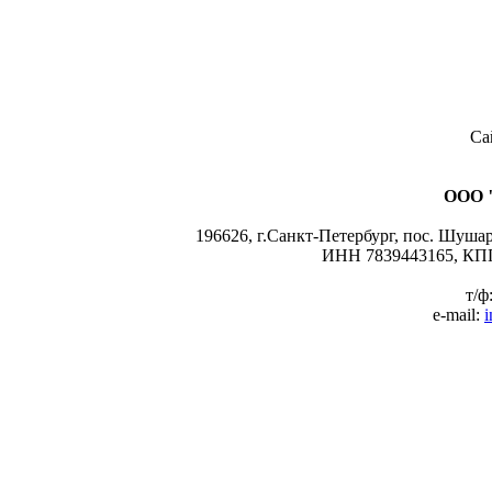
Са
ООО 
196626, г.Санкт-Петербург, пос. Шушары
ИНН 7839443165, КПП
т/ф
e-mail:
i